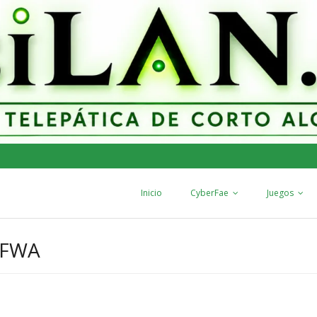
Inicio
CyberFae
Juegos
FWA