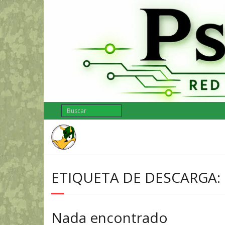
Saltar
al
contenido
ETIQUETA DE DESCARGA:
Nada encontrado