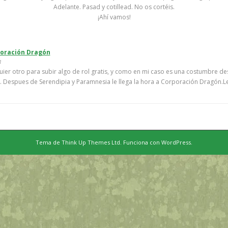
Adelante. Pasad y cotillead. No os cortéis.
¡Ahí vamos!
poración Dragón
8
ier otro para subir algo de rol gratis, y como en mi caso es una costumbre de
 Despues de Serendipia y Paramnesia le llega la hora a Corporación Dragón.L
Tema de
Think Up Themes Ltd
. Funciona con
WordPress
.