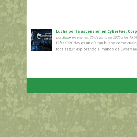
Lucha por la ascensión en CyberFae: Cor
por
Shkar
en viernes, 26 de junio de 2026 a las 15:5
El freeRPGday es un día tan bueno como cualqu
toca seguir explorando el mundo de CyberFae.