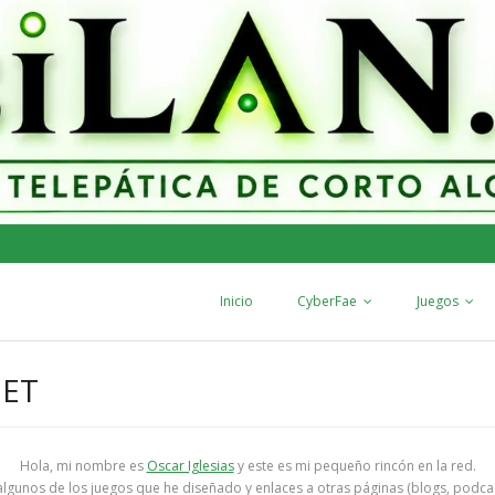
Inicio
CyberFae
Juegos
NET
Hola, mi nombre es
Oscar Iglesias
y este es mi pequeño rincón en la red.
lgunos de los juegos que he diseñado y enlaces a otras páginas (blogs, podca