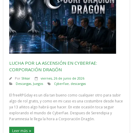
LUCHA POR LA ASCENSIÓN EN CYBERFAE:
CORPORACIÓN DRAGÓN
Por
Shkar
viernes, 26 de junio de 2026
Descargas
,
Juegos
CyberFae
,
descargas
El freeRPGday es un día tan bueno como cualquier otro para subir
algo de rol gratis, y como en mi caso es una costumbre desde hace
ya 13 añitos algo habrá que hacer. En este ocasión toca seguir
explorando el mundo de CyberFae. Despues de Serendipia y
Paramnesia le llega la hora a Corporación Dragón.
Leer más