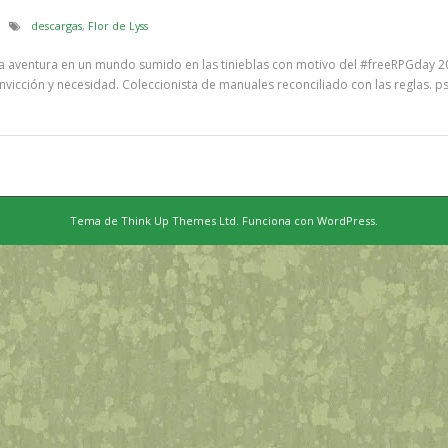
descargas
,
Flor de Lyss
na aventura en un mundo sumido en las tinieblas con motivo del #freeRPGday 2
onvicción y necesidad. Coleccionista de manuales reconciliado con las reglas. ps
Tema de
Think Up Themes Ltd
. Funciona con
WordPress
.