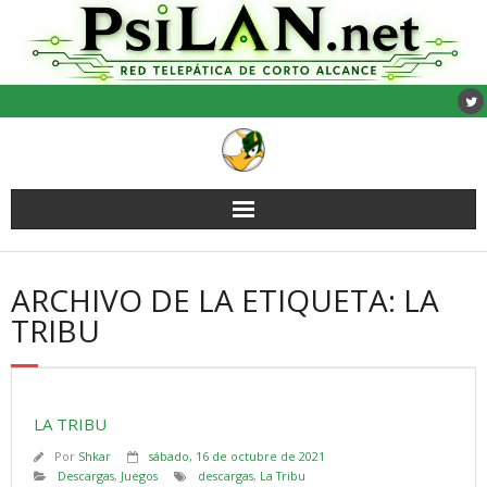
Saltar
al
contenido
ARCHIVO DE LA ETIQUETA: LA
TRIBU
LA TRIBU
Por
Shkar
sábado, 16 de octubre de 2021
Descargas
,
Juegos
descargas
,
La Tribu