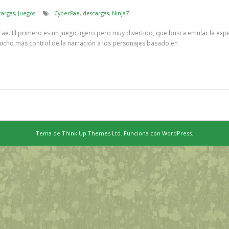
cargas
,
Juegos
CyberFae
,
descargas
,
NinjaZ
ae. El primero es un juego ligero pero muy divertido, que busca emular la exp
cho mas control de la narración a los personajes basado en
Tema de
Think Up Themes Ltd
. Funciona con
WordPress
.