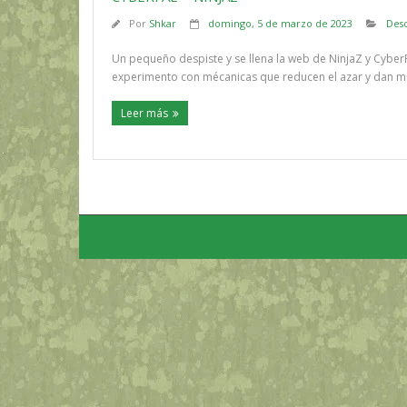
Por
Shkar
domingo, 5 de marzo de 2023
Des
Un pequeño despiste y se llena la web de NinjaZ y CyberF
experimento con mécanicas que reducen el azar y dan mu
Leer más